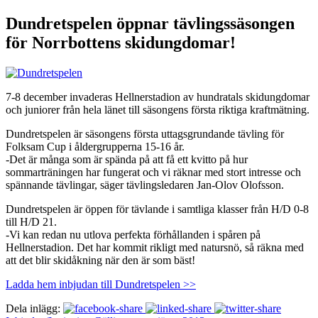
Dundretspelen öppnar tävlingssäsongen
för Norrbottens skidungdomar!
7-8 december invaderas Hellnerstadion av hundratals skidungdomar
och juniorer från hela länet till säsongens första riktiga kraftmätning.
Dundretspelen är säsongens första uttagsgrundande tävling för
Folksam Cup i åldergrupperna 15-16 år.
-Det är många som är spända på att få ett kvitto på hur
sommarträningen har fungerat och vi räknar med stort intresse och
spännande tävlingar, säger tävlingsledaren Jan-Olov Olofsson.
Dundretspelen är öppen för tävlande i samtliga klasser från H/D 0-8
till H/D 21.
-Vi kan redan nu utlova perfekta förhållanden i spåren på
Hellnerstadion. Det har kommit rikligt med natursnö, så räkna med
att det blir skidåkning när den är som bäst!
Ladda hem inbjudan till Dundretspelen >>
Dela inlägg: