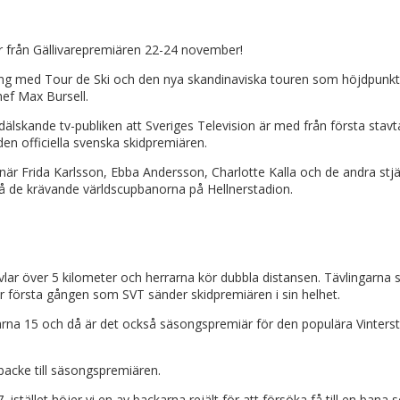
gar från Gällivarepremiären 22-24 november!
song med Tour de Ski och den nya skandinaviska touren som höjdpunkter
hef Max Bursell.
skidälskande tv-publiken att Sveriges Television är med från första st
en officiella svenska skidpremiären.
 när Frida Karlsson, Ebba Andersson, Charlotte Kalla och de andra stj
e på de krävande världscupbanorna på Hellnerstadion.
vlar över 5 kilometer och herrarna kör dubbla distansen. Tävlingarna s
 första gången som SVT sänder skidpremiären i sin helhet.
arna 15 och då är det också säsongspremiär för den populära Vinters
backe till säsongspremiären.
istället höjer vi en av backarna rejält för att försöka få till en bana