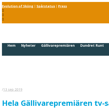
Evolution of Skiing
|
Spårstatus
|
Press
Hem
Nyheter
Gällivarepremiären
Dundret Runt
/
13 sep 2019
Hela Gällivarepremiären tv-