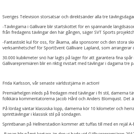
Sveriges Television storsatsar och direktsänder alla tre tävlingsda
-Tävlingarna i Gällivare blir startskottet för en spännande längdsä
från fredagens tävlingar den här gången, säger SVT Sports projektc
-Fantastiskt kul för oss, för åkarna, alla sponsorer och den stora 
verksamhetschef för SportEvent Gällivare Lapland, som arrangerar d
30.000 kubikmeter snö har lagts på lager för att garantera fina spår
Gällivarepremiären blir en riktig rivstart med tävlingar i dagarna tr
Frida Karlsson, vår senaste världsstjärna in action!
Premiärhelgen inleds på fredagen med tävlingar i fri stil, damerna tä
folkkära kommentatorerna Jacob Hård och Anders Blomquist. Det är
På lördag väntar klassiska lopp, damerna kör 10 kilometer och herr
sprinttävlingar i klassisk stil på söndagen.
Sprintbanan på Hellnerstadion kommer att tuffas till med en rejäl A-
-Banan blir något kortare än den vi hade vid Gällivarepremiären 2017, 