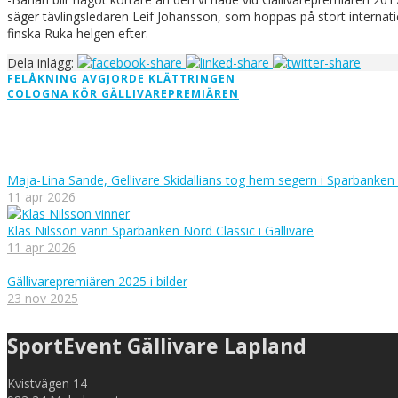
säger tävlingsledaren Leif Johansson, som hoppas på stort internatio
finska Ruka helgen efter.
Dela inlägg:
FELÅKNING AVGJORDE KLÄTTRINGEN
COLOGNA KÖR GÄLLIVAREPREMIÄREN
Maja-Lina Sande, Gellivare Skidallians tog hem segern i Sparbanken
11 apr 2026
Klas Nilsson vann Sparbanken Nord Classic i Gällivare
11 apr 2026
Gällivarepremiären 2025 i bilder
23 nov 2025
SportEvent Gällivare Lapland
Kvistvägen 14