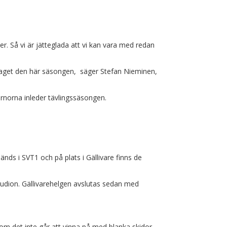
. Så vi är jätteglada att vi kan vara med redan
avtaget den här säsongen, säger Stefan Nieminen,
ärnorna inleder tävlingssäsongen.
änds i SVT1 och på plats i Gällivare finns de
tudion. Gällivarehelgen avslutas sedan med
 som det inte går att vinna på med blanka skidor,