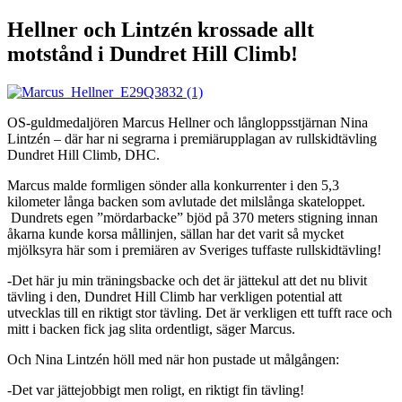
Hellner och Lintzén krossade allt
motstånd i Dundret Hill Climb!
OS-guldmedaljören Marcus Hellner och långloppsstjärnan Nina
Lintzén – där har ni segrarna i premiärupplagan av rullskidtävling
Dundret Hill Climb, DHC.
Marcus malde formligen sönder alla konkurrenter i den 5,3
kilometer långa backen som avlutade det milslånga skateloppet.
Dundrets egen ”mördarbacke” bjöd på 370 meters stigning innan
åkarna kunde korsa mållinjen, sällan har det varit så mycket
mjölksyra här som i premiären av Sveriges tuffaste rullskidtävling!
-Det här ju min träningsbacke och det är jättekul att det nu blivit
tävling i den, Dundret Hill Climb har verkligen potential att
utvecklas till en riktigt stor tävling. Det är verkligen ett tufft race och
mitt i backen fick jag slita ordentligt, säger Marcus.
Och Nina Lintzén höll med när hon pustade ut målgången:
-Det var jättejobbigt men roligt, en riktigt fin tävling!