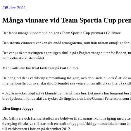
/
08 dec 2011
Många vinnare vid Team Sportia Cup pre
Det fanns många vinnare vid helgens Team Sportia Cup-premiär i Gällivare.
Den största vinnaren var kanske ändå arrangörerna, som från nästan omöjliga föru
Det var ju så att tävlingen egentligen skulle gå i Paglaterrängen utanför Boden
norrbottniska kustområdet.
Men Gällivare har fixat tävlingar på kort tid förr.
De har gjort det i världscupsammanhang tidigare, och de visade nu också att de ock
Internationella och svenska skidförbundet ska veta att man alltid kan lita på skid
– Jag är mycket nöjd att vi klarade det här så pass bra. Det mesta har fungerat br
blev lyckosam för de aktiva, tycker tävlingsledaren Lars-Gunnar Pettersson, som 
Efterlängtat bygge
Det Gällivare och Hellnerstadion nu behöver är att snarast komma igång med ytter
övergång för aktiva till start och en stadionbyggnad/skidgymnasielokaler som är de
till världscupen i början på december 2012.