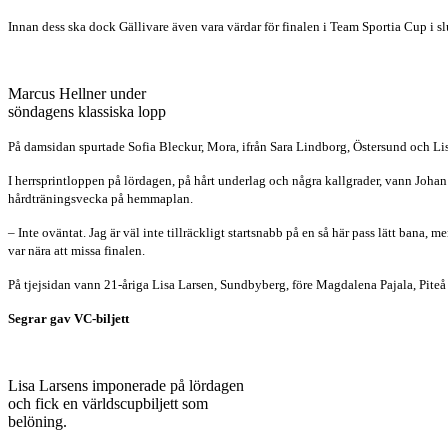
Innan dess ska dock Gällivare även vara värdar för finalen i Team Sportia Cup i
Marcus Hellner under
söndagens klassiska lopp
På damsidan spurtade Sofia Bleckur, Mora, ifrån Sara Lindborg, Östersund och Lis
I herrsprintloppen på lördagen, på hårt underlag och några kallgrader, vann Joha
hårdträningsvecka på hemmaplan.
– Inte oväntat. Jag är väl inte tillräckligt startsnabb på en så här pass lätt bana,
var nära att missa finalen.
På tjejsidan vann 21-åriga Lisa Larsen, Sundbyberg, före Magdalena Pajala, Piteå 
Segrar gav VC-biljett
Lisa Larsens imponerade på lördagen
och fick en världscupbiljett som
belöning.