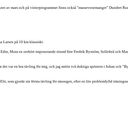
 slutet av mars och på vinterprogrammet finns också ”massevenemanget” Dundret Run
a Larsen på 10 km klassiskt.
n Edin, Mora en oerhört imponerande triumf före Fredrik Byström, Sollefteå och Mar
 men det var en bra tävling för mig, och jag mötte två duktiga sprinters i Johan och 
Elit, som gjorde sin första tävling för säsongen, efter en lite problemfylld träning