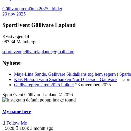
Gällivarepremiären 2025 i bilder
23 nov 2025
SportEvent Gällivare Lapland
Kvistvägen 14
983 34 Malmberget
sporteventgellivarelapland@gmail.com
Nyheter
Maja-Lina Sande, Gellivare Skidallians tog hem segern i Spar
Klas Nilsson vann Sparbanken Nord Classic i Gällivare
11 apri
Gällivarepremiären 2025 i bilder
23 november, 2025
SportEvent Gällivare Lapland © 2026
My name here
Follow Me
502k
100k
3 month ago