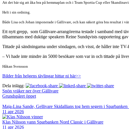
Att det bär sig att åka bra på hemmaplan och i Team Sportia Cup eller Skandinavis
Helt i sin ordning.
Både Lisa och Johan imponerade i Gällivare, och kan säkert göra bra resultat i vä
Ett nytt grepp, som Gällivare-arrangörerna testade i samband med tävl
tillsammans med duktige speakern Reine Sundqvists rapportering gav e
Tittade på sändningarna under söndagen, och visst, de håller inte TV-
– Vi hade inte mindre än 5000 besökare som var in och tittade på liv
Håkan Svensson
Bilder från helgens tävlingar hittar ni här>>
Dela inlägg:
Snön vräker ner över Gällivare
Grundspåret öppet
Maja-Lina Sande, Gellivare Skidallians tog hem segern i Sparbanken
11 apr 2026
Klas Nilsson vann Sparbanken Nord Classic i Gällivare
11 apr 2026