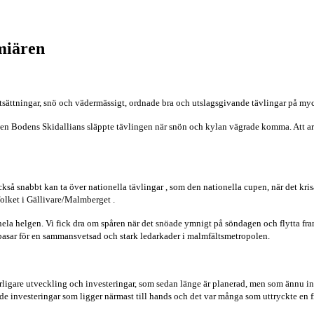
miären
tsättningar, snö och vädermässigt, ordnade bra och utslagsgivande tävlingar på myc
, men Bodens Skidallians släppte tävlingen när snön och kylan vägrade komma. Att 
så snabbt kan ta över nationella tävlingar , som den nationella cupen, när det krisar
folket i Gällivare/Malmberget .
a hela helgen. Vi fick dra om spåren när det snöade ymnigt på söndagen och flytta fr
basar för en sammansvetsad och stark ledarkader i malmfältsmetropolen.
ligare utveckling och investeringar, som sedan länge är planerad, men som ännu in
 investeringar som ligger närmast till hands och det var många som uttryckte en fro