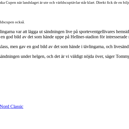
ka Cupen när landslaget är ute och världscuptävlar står klart. Direkt fick de en bi
rldscupen också.
ingarna var att lägga ut sändningen live på sporteventgellivares hemsid
n god bild av det som hände uppe på Hellner-stadion för intresserade r
klass, men gav en god bild av det som hände i tävlingarna, och livesändn
esändningen under helgen, och det är vi väldigt nöjda över, säger Tommy
 Nord Classic