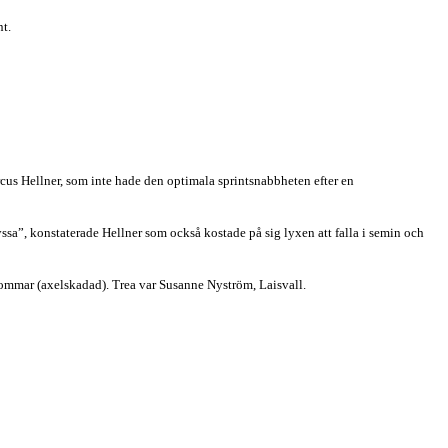
t.
cus Hellner, som inte hade den optimala sprintsnabbheten efter en
”Byssa”, konstaterade Hellner som också kostade på sig lyxen att falla i semin och
ssommar (axelskadad). Trea var Susanne Nyström, Laisvall.