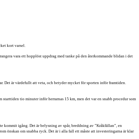
ket kort varsel.
arrangera vara ett hopplöst uppdrag med tanke på den återkommande blidan i det
. Det är värdefullt att veta, och betyder mycket för sporten inför framtiden.
am starttiden tio minuter inför herrarnas 15 km, men det var en snabb procedur som
te kommit igång. Det är belysning av spår, breddning av ”Kråkfällan”, en
m önskan om snabba ryck. Det är i alla fall ett måste att investeringarna är klar