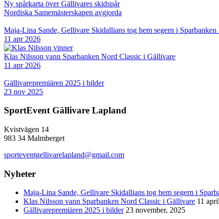
Ny spårkarta över Gällivares skidspår
Nordiska Samemästerskapen avgjorda
Maja-Lina Sande, Gellivare Skidallians tog hem segern i Sparbanken
11 apr 2026
Klas Nilsson vann Sparbanken Nord Classic i Gällivare
11 apr 2026
Gällivarepremiären 2025 i bilder
23 nov 2025
SportEvent Gällivare Lapland
Kvistvägen 14
983 34 Malmberget
sporteventgellivarelapland@gmail.com
Nyheter
Maja-Lina Sande, Gellivare Skidallians tog hem segern i Spar
Klas Nilsson vann Sparbanken Nord Classic i Gällivare
11 apri
Gällivarepremiären 2025 i bilder
23 november, 2025