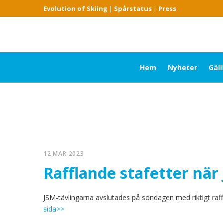
Evolution of Skiing
|
Spårstatus
|
Press
Hem
Nyheter
Gäl
12 MAR 2023
Rafflande stafetter när
JSM-tävlingarna avslutades på söndagen med riktigt raffl
sida>>