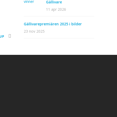
Gällivare
11 apr 2026
Gällivarepremiären 2025 i bilder
23 nov 2025
UP