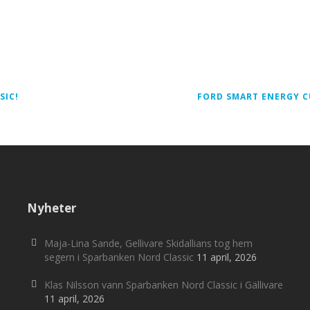
SIC!
FORD SMART ENERGY C
Nyheter
Maja-Lina Sande, Gellivare Skidallians tog hem
segern i Sparbanken Nord Classic
11 april, 2026
Klas Nilsson vann Sparbanken Nord Classic i Gällivare
11 april, 2026