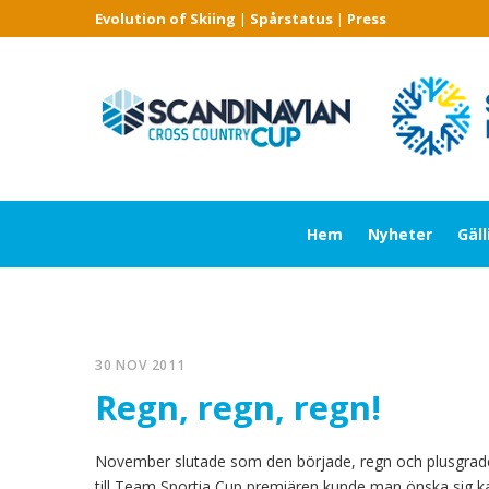
Evolution of Skiing
|
Spårstatus
|
Press
Hem
Nyheter
Gäl
30 NOV 2011
Regn, regn, regn!
November slutade som den började, regn och plusgrader
till Team Sportia Cup premiären kunde man önska sig ka