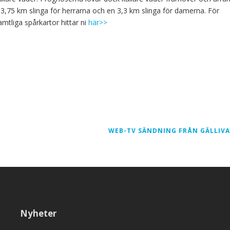
,75 km slinga för herrarna och en 3,3 km slinga för damerna. För
mtliga spårkartor hittar ni
här>>
WEB-TV SÄNDNING FRÅN GÄLLIV
Nyheter