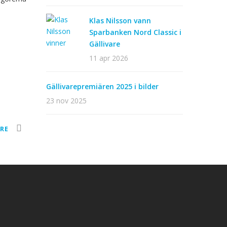
Klas Nilsson vann
Sparbanken Nord Classic i
Gällivare
11 apr 2026
Gällivarepremiären 2025 i bilder
23 nov 2025
ARE