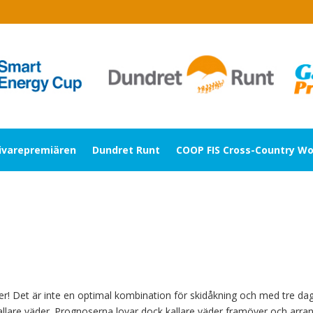
livarepremiären
Dundret Runt
COOP FIS Cross-Country Wo
! Det är inte en optimal kombination för skidåkning och med tre dag
llare väder. Prognoserna lovar dock kallare väder framöver och arra