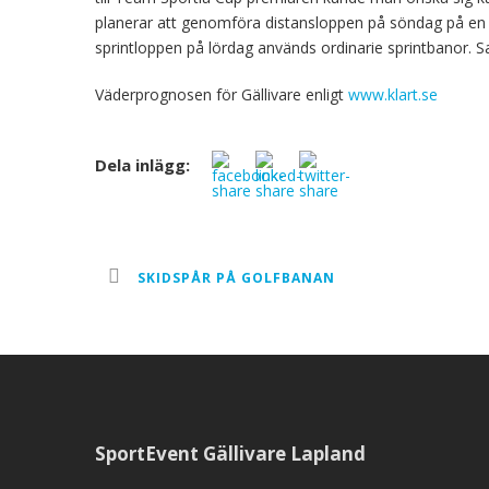
planerar att genomföra distansloppen på söndag på en 3
sprintloppen på lördag används ordinarie sprintbanor. Sa
Väderprognosen för Gällivare enligt
www.klart.se
Dela inlägg:
SKIDSPÅR PÅ GOLFBANAN
SportEvent Gällivare Lapland