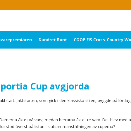
livarepremiären
Dundret Runt
COOP FIS Cross-Country Wo
portia Cup avgjorda
ktstart. Jaktstarten, som gick i den klassiska stilen, byggde på lörda
Damerna åkte två varv, medan herrarna åkte tre varv. Det blev med 
 vilka stod överst på listan i slutsammanställningen av cuperna?