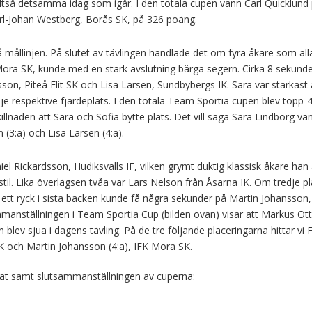
lltså detsamma idag som igår. I den totala cupen vann Carl Quicklund
rl-Johan Westberg, Borås SK, på 326 poäng.
mållinjen. På slutet av tävlingen handlade det om fyra åkare som all
 Mora SK, kunde med en stark avslutning bärga segern. Cirka 8 sekunde
on, Piteå Elit SK och Lisa Larsen, Sundbybergs IK. Sara var starkast
dje respektive fjärdeplats. I den totala Team Sportia cupen blev topp-
aden att Sara och Sofia bytte plats. Det vill säga Sara Lindborg va
 (3:a) och Lisa Larsen (4:a).
el Rickardsson, Hudiksvalls IF, vilken grymt duktig klassisk åkare han
til. Lika överlägsen tvåa var Lars Nelson från Åsarna IK. Om tredje p
ett ryck i sista backen kunde få några sekunder på Martin Johansson,
mmanställningen i Team Sportia Cup (bilden ovan) visar att Markus Ot
ev sjua i dagens tävling. På de tre följande placeringarna hittar vi F
 IK och Martin Johansson (4:a), IFK Mora SK.
ltat samt slutsammanställningen av cuperna: