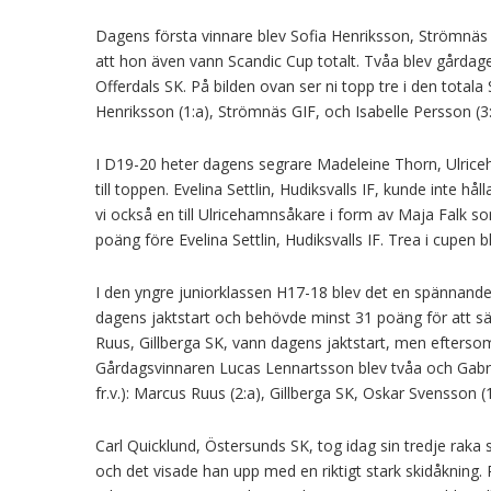
Dagens första vinnare blev Sofia Henriksson, Strömnäs G
att hon även vann Scandic Cup totalt. Tvåa blev gårda
Offerdals SK. På bilden ovan ser ni topp tre i den tota
Henriksson (1:a), Strömnäs GIF, och Isabelle Persson (3:
I D19-20 heter dagens segrare Madeleine Thorn, Ulriceh
till toppen. Evelina Settlin, Hudiksvalls IF, kunde inte hå
vi också en till Ulricehamnsåkare i form av Maja Falk so
poäng före Evelina Settlin, Hudiksvalls IF. Trea i cupen b
I den yngre juniorklassen H17-18 blev det en spännand
dagens jaktstart och behövde minst 31 poäng för att s
Ruus, Gillberga SK, vann dagens jaktstart, men eftersom
Gårdagsvinnaren Lucas Lennartsson blev tvåa och Gabriel
fr.v.): Marcus Ruus (2:a), Gillberga SK, Oskar Svensson (
Carl Quicklund, Östersunds SK, tog idag sin tredje raka 
och det visade han upp med en riktigt stark skidåkning. 