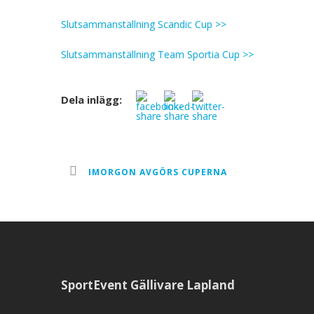
Slutsammanställning Scandic Cup >>
Slutsammanställning Team Sportia Cup >>
Dela inlägg:
IMORGON AVGÖRS CUPERNA
SportEvent Gällivare Lapland