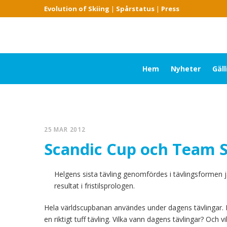
Evolution of Skiing
|
Spårstatus
|
Press
Hem
Nyheter
Gäl
25 MAR 2012
Scandic Cup och Team S
Helgens sista tävling genomfördes i tävlingsformen ja
resultat i fristilsprologen.
Hela världscupbanan användes under dagens tävlingar. 
en riktigt tuff tävling. Vilka vann dagens tävlingar? Och