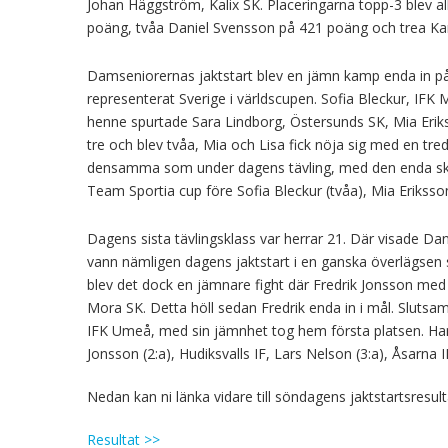
Johan Häggström, Kalix SK. Placeringarna topp-3 blev a
poäng, tvåa Daniel Svensson på 421 poäng och trea Ka
Damseniorernas jaktstart blev en jämn kamp enda in på 
representerat Sverige i världscupen. Sofia Bleckur, IFK
henne spurtade Sara Lindborg, Östersunds SK, Mia Erikss
tre och blev tvåa, Mia och Lisa fick nöja sig med en tre
densamma som under dagens tävling, med den enda skilln
Team Sportia cup före Sofia Bleckur (tvåa), Mia Eriksson
Dagens sista tävlingsklass var herrar 21. Där visade Dani
vann nämligen dagens jaktstart i en ganska överlägsen s
blev det dock en jämnare fight där Fredrik Jonsson med 
Mora SK. Detta höll sedan Fredrik enda in i mål. Slutsa
IFK Umeå, med sin jämnhet tog hem första platsen. Han bl
Jonsson (2:a), Hudiksvalls IF, Lars Nelson (3:a), Åsarna
Nedan kan ni länka vidare till söndagens jaktstartsresu
Resultat >>