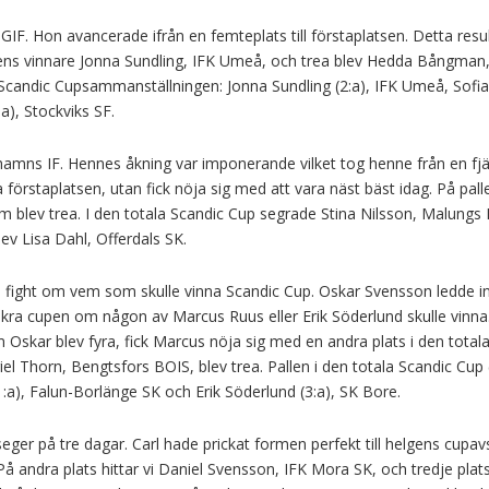
IF. Hon avancerade ifrån en femteplats till förstaplatsen. Detta resul
gens vinnare Jonna Sundling, IFK Umeå, och trea blev Hedda Bångman
la Scandic Cupsammanställningen: Jonna Sundling (2:a), IFK Umeå, Sofia
a), Stockviks SF.
amns IF. Hennes åkning var imponerande vilket tog henne från en fjä
lla förstaplatsen, utan fick nöja sig med att vara näst bäst idag. På pall
m blev trea. I den totala Scandic Cup segrade Stina Nilsson, Malungs 
lev Lisa Dahl, Offerdals SK.
e fight om vem som skulle vinna Scandic Cup. Oskar Svensson ledde i
äkra cupen om någon av Marcus Ruus eller Erik Söderlund skulle vinn
 Oskar blev fyra, fick Marcus nöja sig med en andra plats i den total
 Thorn, Bengtsfors BOIS, blev trea. Pallen i den totala Scandic Cup (
1:a), Falun-Borlänge SK och Erik Söderlund (3:a), SK Bore.
seger på tre dagar. Carl hade prickat formen perfekt till helgens cupav
På andra plats hittar vi Daniel Svensson, IFK Mora SK, och tredje pla