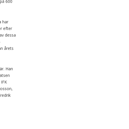
 på 600
a har
r efter
 av dessa
4
nn årets
 är. Han
latsen
 IFK
tosson,
redrik