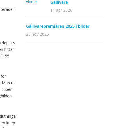
Gällivare
terade i
11 apr 2026
,
Gällivarepremiären 2025 i bilder
23 nov 2025
rdeplats
en hittar
IF, 55
nför
a. Marcus
a cupen.
bilden,
slutningar
tsen knep