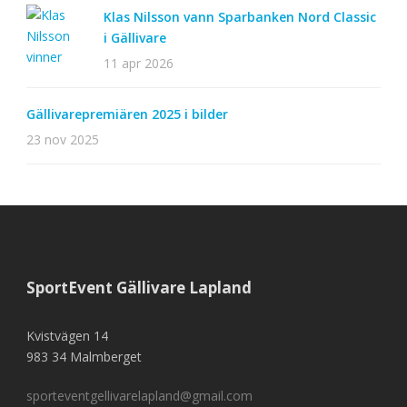
Klas Nilsson vann Sparbanken Nord Classic
i Gällivare
11 apr 2026
Gällivarepremiären 2025 i bilder
23 nov 2025
SportEvent Gällivare Lapland
Kvistvägen 14
983 34 Malmberget
sporteventgellivarelapland@gmail.com