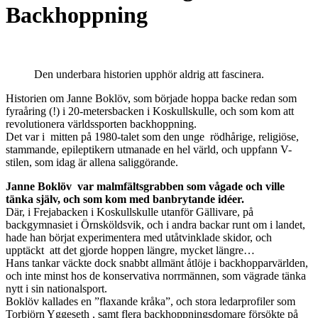
Backhoppning
Den underbara historien upphör aldrig att fascinera.
Historien om Janne Boklöv, som började hoppa backe redan som
fyraåring (!) i 20-metersbacken i Koskullskulle, och som kom att
revolutionera världssporten backhoppning.
Det var i mitten på 1980-talet som den unge rödhårige, religiöse,
stammande, epileptikern utmanade en hel värld, och uppfann V-
stilen, som idag är allena saliggörande.
Janne Boklöv var malmfältsgrabben som vågade och ville
tänka själv, och som kom med banbrytande idéer.
Där, i Frejabacken i Koskullskulle utanför Gällivare, på
backgymnasiet i Örnsköldsvik, och i andra backar runt om i landet,
hade han börjat experimentera med utåtvinklade skidor, och
upptäckt att det gjorde hoppen längre, mycket längre…
Hans tankar väckte dock snabbt allmänt åtlöje i backhopparvärlden,
och inte minst hos de konservativa norrmännen, som vägrade tänka
nytt i sin nationalsport.
Boklöv kallades en ”flaxande kråka”, och stora ledarprofiler som
Torbjörn Yggeseth , samt flera backhoppningsdomare försökte på