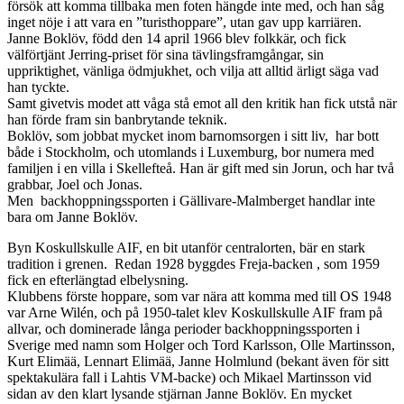
försök att komma tillbaka men foten hängde inte med, och han såg
inget nöje i att vara en ”turisthoppare”, utan gav upp karriären.
Janne Boklöv, född den 14 april 1966 blev folkkär, och fick
välförtjänt Jerring-priset för sina tävlingsframgångar, sin
uppriktighet, vänliga ödmjukhet, och vilja att alltid ärligt säga vad
han tyckte.
Samt givetvis modet att våga stå emot all den kritik han fick utstå när
han förde fram sin banbrytande teknik.
Boklöv, som jobbat mycket inom barnomsorgen i sitt liv, har bott
både i Stockholm, och utomlands i Luxemburg, bor numera med
familjen i en villa i Skellefteå. Han är gift med sin Jorun, och har två
grabbar, Joel och Jonas.
Men backhoppningssporten i Gällivare-Malmberget handlar inte
bara om Janne Boklöv.
Byn Koskullskulle AIF, en bit utanför centralorten, bär en stark
tradition i grenen. Redan 1928 byggdes Freja-backen , som 1959
fick en efterlängtad elbelysning.
Klubbens förste hoppare, som var nära att komma med till OS 1948
var Arne Wilén, och på 1950-talet klev Koskullskulle AIF fram på
allvar, och dominerade långa perioder backhoppningssporten i
Sverige med namn som Holger och Tord Karlsson, Olle Martinsson,
Kurt Elimää, Lennart Elimää, Janne Holmlund (bekant även för sitt
spektakulära fall i Lahtis VM-backe) och Mikael Martinsson vid
sidan av den klart lysande stjärnan Janne Boklöv. En mycket