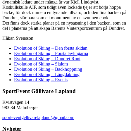
dynamisk ledare under många år var Kjell Lindqvist.
Koskullskulle AIF, som tidigt även lockade tjejer att börja hoppa
backe, för dock numera en tynande tillvaro, och den fina backen på
Dundret, står bara som ett monument av en svunnen epok.
Det finns dock starka planer på en nysatsning i den backen, som en
del i planerna på att skapa Barents Vintersportcentrum på Dundret.
Håkan Svensson
Evolution of Skiing – Den första skidan
Evolution of Skiing – Första tävlingarna
Evolution of Skiing – Dundret Runt
Evolution of Skiing – Slalom
Evolution of Skiing – Backhoppning
Evolution of Skiing – Längdåkning
Evolution of Skiing – Events
SportEvent Gällivare Lapland
Kvistvägen 14
983 34 Malmberget
sporteventgellivarelapland@gmail.com
Nyheter