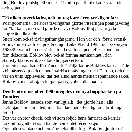
flög Boklöv plötsligt 90 meter .! Undra på att folk både skrattade
och gapade.
Tekniken utvecklades, och nu tog karriären verkligen fart.
Poängdomarna i de stora tävlingarna gjorde visserligen poängavdrag
för ”kråkan”, men vad gjorde det…? Boklöv flög ju så mycket
längre än alla andra.
Snart kom också tävlingsframgångarna. Han var den förste svensk
som vann en världscupdeltävling i Lake Placid 1988, och säsongen
1988/89 vann han också den totala världscupen, efter bland annat
fem delsegrar. Boklöv blev också femma sammanlagt i den
statusfyllda österrikiska backhopparveckan.
Undertecknad hade förmånen att få följa Janne Boklövs karriär både
vid mästerskap och ett antal världscuptävlingar ute i Europa, och det
var en unik upplevelse, där det alltid hände medialt spännande saker.
Boklöv var sprallig, och bjöd på sig själv i alla lägen .
Den femte november 1990 invigdes den nya hoppbacken på
Dundret.
Janne Boklöv satsade som vanligt allt , det gjorde han i alla
tävlingar, stor som liten, men han landade olyckligt och bröt höger
fotled.
Det var en stor chock, och vi som följde hans fantastiska karriär
förstod nog att det som hände var slutet på en saga.
Operation väntade och en lång rehabilitering. Boklöv gjorde små