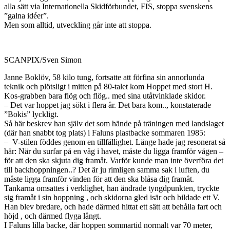
alla sätt via Internationella Skidförbundet, FIS, stoppa svenskens
”galna idéer”.
Men som alltid, utveckling går inte att stoppa.
SCANPIX/Sven Simon
Janne Boklöv, 58 kilo tung, fortsatte att förfina sin annorlunda
teknik och plötsligt i mitten på 80-talet kom Hoppet med stort H.
Kos-grabben bara flög och flög.. med sina utåtvinklade skidor.
– Det var hoppet jag sökt i flera år. Det bara kom.., konstaterade
”Bokis” lyckligt.
Så här beskrev han själv det som hände på träningen med landslaget
(där han snabbt tog plats) i Faluns plastbacke sommaren 1985:
– V-stilen föddes genom en tillfällighet. Länge hade jag resonerat så
här: När du surfar på en våg i havet, måste du ligga framför vågen –
för att den ska skjuta dig framåt. Varför kunde man inte överföra det
till backhoppningen..? Det är ju rimligen samma sak i luften, du
måste ligga framför vinden för att den ska blåsa dig framåt.
Tankarna omsattes i verklighet, han ändrade tyngdpunkten, tryckte
sig framåt i sin hoppning , och skidorna gled isär och bildade ett V.
Han blev bredare, och hade därmed hittat ett sätt att behålla fart och
höjd , och därmed flyga långt.
I Faluns lilla backe, där hoppen sommartid normalt var 70 meter,