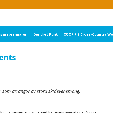
livarepremiären
Dundret Runt
COOP FIS Cross-Country Wo
vents
or som arrangör av stora skidevenemang.
ärldscuparrangemang som med framgång avgjorts på Dundret.