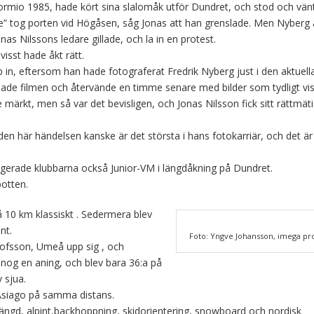
Bormio 1985, hade kört sina slalomåk utför Dundret, och stod och vä
de” tog porten vid Högåsen, såg Jonas att han grenslade. Men Nyberg 
onas Nilssons ledare gillade, och la in en protest.
sst hade åkt rätt.
n, eftersom han hade fotograferat Fredrik Nyberg just i den aktuell
llade filmen och återvände en timme senare med bilder som tydligt vi
e märkt, men så var det bevisligen, och Jonas Nilsson fick sitt rättmä
en här händelsen kanske är det största i hans fotokarriär, och det är 
angerade klubbarna också Junior-VM i längdåkning på Dundret.
botten.
 10 km klassiskt . Sedermera blev
nt.
Foto: Yngve Johansson, imega p
lofsson, Umeå upp sig , och
 nog en aning, och blev bara 36:a på
v sjua.
 Asiago på samma distans.
ängd, alpint,backhoppning, skidorientering, snowboard och nordisk