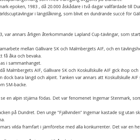
mark-epoken, 1983 , då 20.000 åskådare i två dagar vallfärdade till Du
 världscuptävlingar i längdåkning, som blivit en dundrande succé för Gäl
983, var annars årligen återkommande Lapland Cup-tävlingar, som sta
amarbete mellan Gällivare SK och Malmbergets AIF, och en tävlings
tt få åka och bevaka.
nas i sammanhanget.
då Malmbergets AIF, Gällivare SK och Koskullskulle AIF gick ihop och
dock bara längd och alpint. Tanken var annars att Koskullskulle AIF 
som SM-backe.
t se en alpin stjärna födas. Det var fenomenet Ingemar Stenmark, so
acken på Dundret. Den unge ”Fjällvinden” Ingemar kastade sig utan s
na.
mars vilda framfart i jämförelse med alla konkurrenter. Det var en he