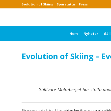
Evolution of Skiing
|
Spårstatus
|
Press
Hem
Nyheter
Gäl
Evolution of Skiing – E
Gällivare-Malmberget har stolta an
På annan plats här på hemsidan berättar vi om alla v