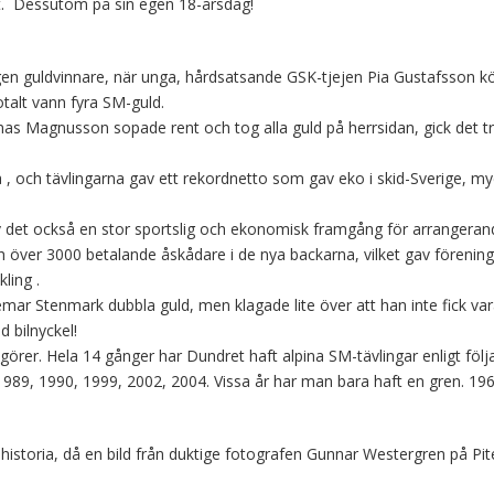
t. Dessutom på sin egen 18-årsdag!
egen guldvinnare, när unga, hårdsatsande GSK-tjejen Pia Gustafsson 
otalt vann fyra SM-guld.
as Magnusson sopade rent och tog alla guld på herrsidan, gick det t
, och tävlingarna gav ett rekordnetto som gav eko i skid-Sverige, my
 det också en stor sportslig och ekonomisk framgång för arrangeran
h över 3000 betalande åskådare i de nya backarna, vilket gav förenin
ling .
r Stenmark dubbla guld, men klagade lite över att han inte fick vara
d bilnyckel!
rer. Hela 14 gånger har Dundret haft alpina SM-tävlingar enligt följ
989, 1990, 1999, 2002, 2004. Vissa år har man bara haft en gren. 196
 historia, då en bild från duktige fotografen Gunnar Westergren på Pit