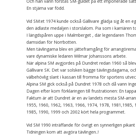
Och han vann förstås SM-guldet på ett imponerade sät
En stjärna var född.
Vid SM:et 1974 kunde också Gällivare glädja sig åt en 
den ädlaste medaljen i storslalom. Pia som i karriären t
I längdspåren uppe i Malmberget , där legendaren Thom
damsidan för Norrbotten.
Men tävlingarna blev en jätteframgång för arrangörerna 
vare dynamiske ledaren Wilmar Johanssons arbete.
När alpina SM avgjordes på Dundret redan 1960 så blev
Gällivare SK. Det var solsken bägge tävlingsdagarna, oc
välbehövlig slant i kassan till fromma för sportens utveck
Alpina SM gick också på Dundret 1978 och då vann Ingema
Dagen efter kom förklaringen till frustrationen: En tappa
Faktum är att Dundret är en av landets mesta SM-arrangö
1955, 1960, 1962, 1963, 1966, 1974, 1978, 1981,1985, 1
1985, 1990, 1999 och 2002 kört hela programmet.
Vid SM 1990 inträffande för övrigt en synnerligen pikant
Tidningen kom att avgöra tävlingen..!