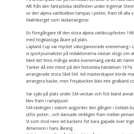
Allt från den fantastiska skidfesten under Ingemar Sten
se den alpina världseliten tampas i pisten, fram till alla
Malmberget som skidarrangörer.
En föregångare till den stora alpina världscupfesten 1
med högklassiga åkare på plats.
Lapland Cup var mycket välorganiserade evenemang i s
vi sportjournalister på redaktionerna nästan slogs om a
Med det finns många andra evenemang värda att näm
Tänker då inte minst på den historiska händelsen 1974, 
arrangerade stora Skid-SM. Vid mästerskapen körde man 
arrangera backe, men Frejabacken blev inte godkänd 
Var själv på plats under SM-veckan och fick bland anna
klev fram i rampljuset.
SM-tävlingen i slalom avgjordes den gången i Soldals-b
utför pisten , och dansade verkligen fram mellan pinnar
Vi som stod nere vid backens fot bara gapade över Inge
dimension i hans åkning.