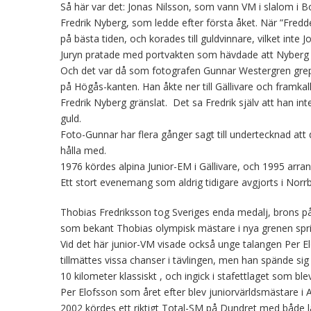
Så här var det: Jonas Nilsson, som vann VM i slalom i 
Fredrik Nyberg, som ledde efter första åket. När ”Fred
på bästa tiden, och korades till guldvinnare, vilket inte J
Juryn pratade med portvakten som hävdade att Nyberg vi
Och det var då som fotografen Gunnar Westergren grep i
på Högås-kanten. Han åkte ner till Gällivare och framka
Fredrik Nyberg gränslat. Det sa Fredrik själv att han int
guld.
Foto-Gunnar har flera gånger sagt till undertecknad att d
hålla med.
1976 kördes alpina Junior-EM i Gällivare, och 1995 arr
Ett stort evenemang som aldrig tidigare avgjorts i Norr
Thobias Fredriksson tog Sveriges enda medalj, brons på
som bekant Thobias olympisk mästare i nya grenen spri
Vid det här junior-VM visade också unge talangen Per E
tillmättes vissa chanser i tävlingen, men han spände sig
10 kilometer klassiskt , och ingick i stafettlaget som ble
Per Elofsson som året efter blev juniorvärldsmästare i
2002 kördes ett riktigt Total-SM på Dundret med både l