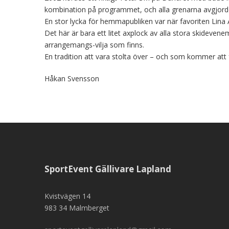
kombination på programmet, och alla grenarna avgjord
En stor lycka för hemmapubliken var när favoriten Lina 
Det här är bara ett litet axplock av alla stora skideve
arrangemangs-vilja som finns.
En tradition att vara stolta över – och som kommer att f
Håkan Svensson
SportEvent Gällivare Lapland
Kvistvägen 14
983 34 Malmberget