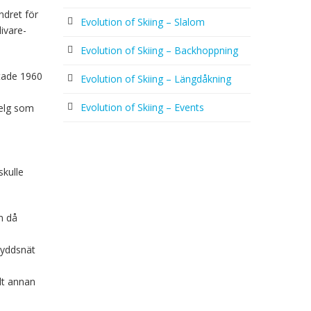
ndret för
Evolution of Skiing – Slalom
livare-
Evolution of Skiing – Backhoppning
rtade 1960
Evolution of Skiing – Längdåkning
Evolution of Skiing – Events
helg som
skulle
m då
kyddsnät
lt annan