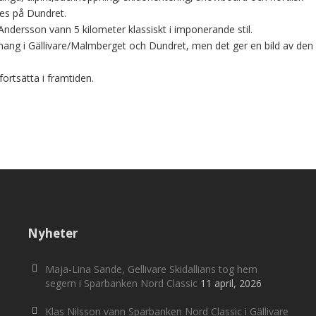
es på Dundret.
Andersson vann 5 kilometer klassiskt i imponerande stil.
nemang i Gällivare/Malmberget och Dundret, men det ger en bild av den
ortsätta i framtiden.
Nyheter
Maja-Lina Sande, Gellivare Skidallians tog hem
segern i Sparbanken Nord Classic
11 april, 2026
Klas Nilsson vann Sparbanken Nord Classic i Gällivare