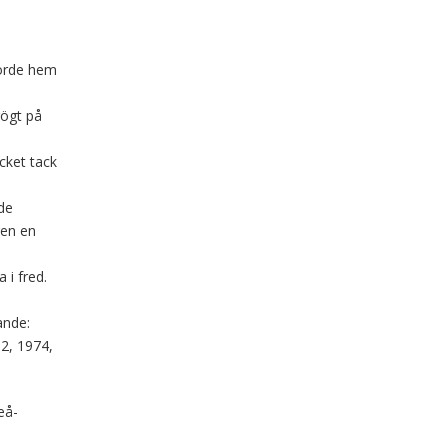
körde hem
rögt på
cket tack
de
gen en
 i fred.
ande:
2, 1974,
eå-