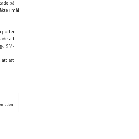
ntade på
åkte i mål
a porten
sade att
tiga SM-
lätt att
romotion