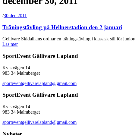
december 30, 2011
/
30 dec 2011
Träningstävling på Hellnerstadion den 2 januari
Gellivare Skidallians ordnar en träningstävling i klassisk stil för juni
Läs mer
SportEvent Gällivare Lapland
Kvistvägen 14
983 34 Malmberget
sporteventgellivarelapland@gmail.com
SportEvent Gällivare Lapland
Kvistvägen 14
983 34 Malmberget
sporteventgellivarelapland@gmail.com
Nyheter