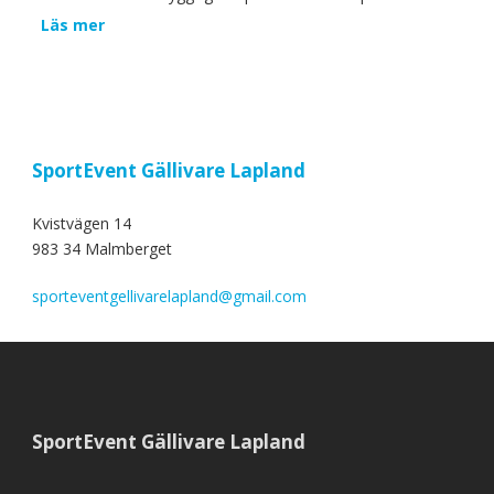
Läs mer
SportEvent Gällivare Lapland
Kvistvägen 14
983 34 Malmberget
sporteventgellivarelapland@gmail.com
SportEvent Gällivare Lapland