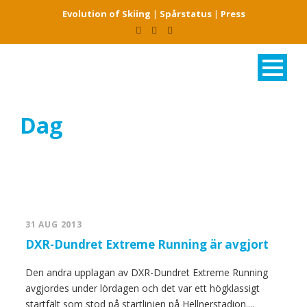
Evolution of Skiing
|
Spårstatus
|
Press
Dag
augusti 31, 2013
31 AUG 2013
DXR-Dundret Extreme Running är avgjort
Den andra upplagan av DXR-Dundret Extreme Running
avgjordes under lördagen och det var ett högklassigt
startfält som stod på startlinjen på Hellnerstadion....