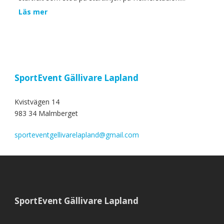
Läs mer
SportEvent Gällivare Lapland
Kvistvägen 14
983 34 Malmberget
sporteventgellivarelapland@gmail.com
SportEvent Gällivare Lapland