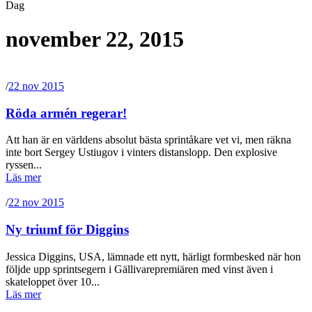
Dag
november 22, 2015
/
22 nov 2015
Röda armén regerar!
Att han är en världens absolut bästa sprintåkare vet vi, men räkna
inte bort Sergey Ustiugov i vinters distanslopp. Den explosive
ryssen...
Läs mer
/
22 nov 2015
Ny triumf för Diggins
Jessica Diggins, USA, lämnade ett nytt, härligt formbesked när hon
följde upp sprintsegern i Gällivarepremiären med vinst även i
skateloppet över 10...
Läs mer