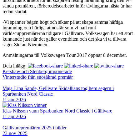
tillsammans arbeta för att skapa en festlig inramning kring den tv-
sända premiären, förberedelsearbetet inför tävlingarna nästa år har
redan startat.
-Vi spänner bågen högt och siktar på att skapa samma häftiga
inramning och härliga atmosfär som vi haft runt
världscuppremiärerna tidigare i Gällivare. Volkswagen har ett stort
kunnande just när det gäller eventbiten och det ska vi ta tillvara,
säger Stefan Nieminen.
Anmälningarna till Volkswagen Tour 2017 öppnar 8 december.
Dela inlägg:
Kershaw och Stenberg imponerade
Vinterstudio från snösäkrad premiär
Maja-Lina Sande, Gellivare Skidallians tog hem segern i
Sparbanken Nord Classic
11 apr 2026
Klas Nilsson vann Sparbanken Nord Classic i Gällivare
11 apr 2026
Gällivarepremiären 2025 i bilder
23 nov 2025