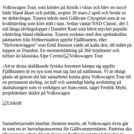
Volkswagen Tour, som kördes på försök i våras och blev en succé
både bland åkare och publik, avgörs 30 mars-2 april och består av
tre deltävlingar. Touren inleds med Gällivare Citysprint som är en
kvällstävling som körs mitt i stan. Sedan väntar NSD Classic, det 5
mil långa tävlingsloppet i Dundret Runt som blivit mycket populär
vårtävling bland elitåkarna. Touren avslutas med den spektakulära
jaktstarten från Hellnerstadion uppför Fjällbranten, eller
”Helvetesväggen” som Emil Jönsson valde att kalla den, till målet på
toppen av Dundret. En monsterklättring på 360 höjdmeter och
tuffare än klassiska Alpe Cermis!
-Att se dessa skidåkande fysiska fenomen kämpa sig uppför
Fjällbranten är en syn som etsat sig fast på näthinnan. Vi är riktigt
glada att genom det här samarbetet kunna göra Volkswagen Tour till
en permanent tävling, en tuff och samtidigt härlig avslutning på
skidsäsongen som vi verkligen ser fram emot, säger Fredrik Myhr,
projektledare skidor på Volkswagen
Samarbetsavtalet innebär, förutom touren, att Volkswagen även går
in som en av huvudsponsorerna för Gällivarepremiären. Parterna ska