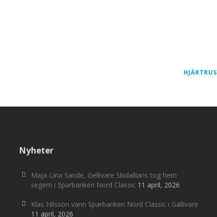
HJÄRTRUS
Nyheter
Maja-Lina Sande, Gellivare Skidallians tog hem
segern i Sparbanken Nord Classic
11 april, 2026
Klas Nilsson vann Sparbanken Nord Classic i Gällivare
11 april, 2026