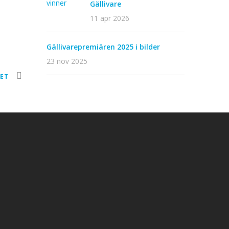
Gällivare
11 apr 2026
Gällivarepremiären 2025 i bilder
23 nov 2025
ET