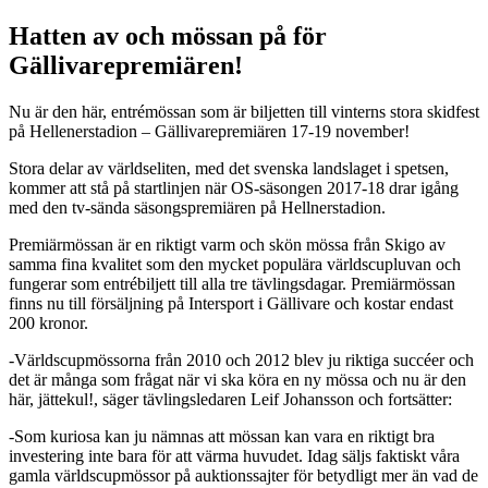
Hatten av och mössan på för
Gällivarepremiären!
Nu är den här, entrémössan som är biljetten till vinterns stora skidfest
på Hellenerstadion – Gällivarepremiären 17-19 november!
Stora delar av världseliten, med det svenska landslaget i spetsen,
kommer att stå på startlinjen när OS-säsongen 2017-18 drar igång
med den tv-sända säsongspremiären på Hellnerstadion.
Premiärmössan är en riktigt varm och skön mössa från Skigo av
samma fina kvalitet som den mycket populära världscupluvan och
fungerar som entrébiljett till alla tre tävlingsdagar. Premiärmössan
finns nu till försäljning på Intersport i Gällivare och kostar endast
200 kronor.
-Världscupmössorna från 2010 och 2012 blev ju riktiga succéer och
det är många som frågat när vi ska köra en ny mössa och nu är den
här, jättekul!, säger tävlingsledaren Leif Johansson och fortsätter:
-Som kuriosa kan ju nämnas att mössan kan vara en riktigt bra
investering inte bara för att värma huvudet. Idag säljs faktiskt våra
gamla världscupmössor på auktionssajter för betydligt mer än vad de