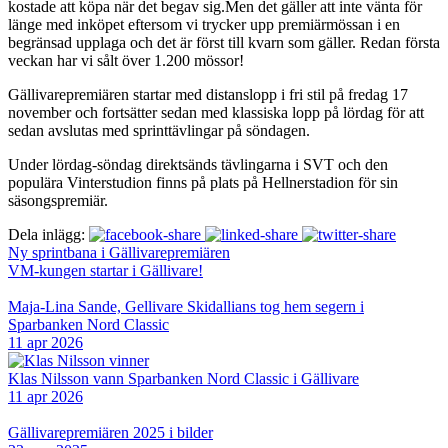
kostade att köpa när det begav sig.Men det gäller att inte vänta för
länge med inköpet eftersom vi trycker upp premiärmössan i en
begränsad upplaga och det är först till kvarn som gäller. Redan första
veckan har vi sålt över 1.200 mössor!
Gällivarepremiären startar med distanslopp i fri stil på fredag 17
november och fortsätter sedan med klassiska lopp på lördag för att
sedan avslutas med sprinttävlingar på söndagen.
Under lördag-söndag direktsänds tävlingarna i SVT och den
populära Vinterstudion finns på plats på Hellnerstadion för sin
säsongspremiär.
Dela inlägg:
Ny sprintbana i Gällivarepremiären
VM-kungen startar i Gällivare!
Maja-Lina Sande, Gellivare Skidallians tog hem segern i
Sparbanken Nord Classic
11 apr 2026
Klas Nilsson vann Sparbanken Nord Classic i Gällivare
11 apr 2026
Gällivarepremiären 2025 i bilder