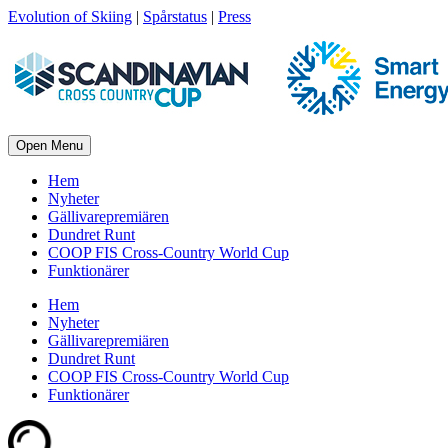
Evolution of Skiing
|
Spårstatus
|
Press
Open Menu
Hem
Nyheter
Gällivarepremiären
Dundret Runt
COOP FIS Cross-Country World Cup
Funktionärer
Hem
Nyheter
Gällivarepremiären
Dundret Runt
COOP FIS Cross-Country World Cup
Funktionärer