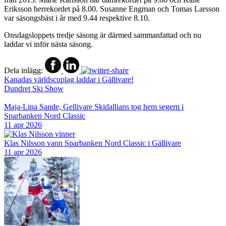
Eriksson herrekordet på 8.00. Susanne Engman och Tomas Larsson
var säsongsbäst i år med 9.44 respektive 8.10.
Onsdagsloppets tredje säsong är därmed sammanfattad och nu
laddar vi inför nästa säsong.
Dela inlägg:
Kanadas världscuplag laddar i Gällivare!
Dundret Ski Show
Maja-Lina Sande, Gellivare Skidallians tog hem segern i
Sparbanken Nord Classic
11 apr 2026
Klas Nilsson vann Sparbanken Nord Classic i Gällivare
11 apr 2026