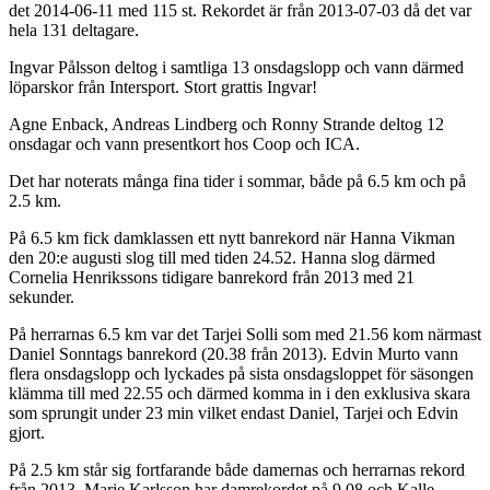
det 2014-06-11 med 115 st. Rekordet är från 2013-07-03 då det var
hela 131 deltagare.
Ingvar Pålsson deltog i samtliga 13 onsdagslopp och vann därmed
löparskor från Intersport. Stort grattis Ingvar!
Agne Enback, Andreas Lindberg och Ronny Strande deltog 12
onsdagar och vann presentkort hos Coop och ICA.
Det har noterats många fina tider i sommar, både på 6.5 km och på
2.5 km.
På 6.5 km fick damklassen ett nytt banrekord när Hanna Vikman
den 20:e augusti slog till med tiden 24.52. Hanna slog därmed
Cornelia Henrikssons tidigare banrekord från 2013 med 21
sekunder.
På herrarnas 6.5 km var det Tarjei Solli som med 21.56 kom närmast
Daniel Sonntags banrekord (20.38 från 2013). Edvin Murto vann
flera onsdagslopp och lyckades på sista onsdagsloppet för säsongen
klämma till med 22.55 och därmed komma in i den exklusiva skara
som sprungit under 23 min vilket endast Daniel, Tarjei och Edvin
gjort.
På 2.5 km står sig fortfarande både damernas och herrarnas rekord
från 2013. Marie Karlsson har damrekordet på 9.08 och Kalle