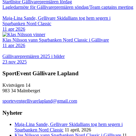
Startlistor Gällivarepremiären lördag
Lagledarmöte för Gällivarepremiären söndag/Team captains meeting
Maja-Lina Sande, Gellivare Skidallians tog hem segern i
Sparbanken Nord Classic
11 apr 2026
Klas Nilsson vann Sparbanken Nord Classic i Gällivare
11 apr 2026
Gällivarepremiären 2025 i bilder
23 nov 2025
SportEvent Gällivare Lapland
Kvistvägen 14
983 34 Malmberget
sporteventgellivarelapland@gmail.com
Nyheter
Maja-Lina Sande, Gellivare Skidallians tog hem segern i
Sparbanken Nord Classic
11 april, 2026
Klas Nilsson vann Sparbanken Nord Classic i Gällivare
11