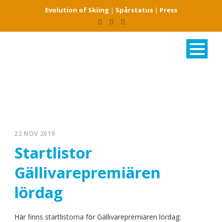
Evolution of Skiing
|
Spårstatus
|
Press
22 NOV 2019
Startlistor
Gällivarepremiären
lördag
Här finns startlistorna för Gällivarepremiären lördag: