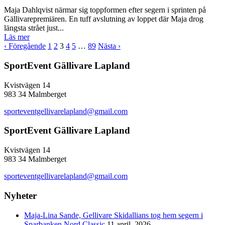
Maja Dahlqvist närmar sig toppformen efter segern i sprinten på
Gällivarepremiären. En tuff avslutning av loppet där Maja drog
längsta strået just...
Läs mer
‹ Föregående
1
2
3
4
5
…
89
Nästa ›
SportEvent Gällivare Lapland
Kvistvägen 14
983 34 Malmberget
sporteventgellivarelapland@gmail.com
SportEvent Gällivare Lapland
Kvistvägen 14
983 34 Malmberget
sporteventgellivarelapland@gmail.com
Nyheter
Maja-Lina Sande, Gellivare Skidallians tog hem segern i
Sparbanken Nord Classic
11 april, 2026