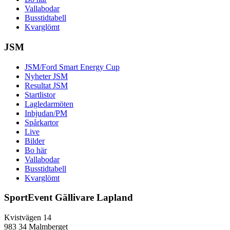
Vallabodar
Busstidtabell
Kvarglömt
JSM
JSM/Ford Smart Energy Cup
Nyheter JSM
Resultat JSM
Startlistor
Lagledarmöten
Inbjudan/PM
Spårkartor
Live
Bilder
Bo här
Vallabodar
Busstidtabell
Kvarglömt
SportEvent Gällivare Lapland
Kvistvägen 14
983 34 Malmberget