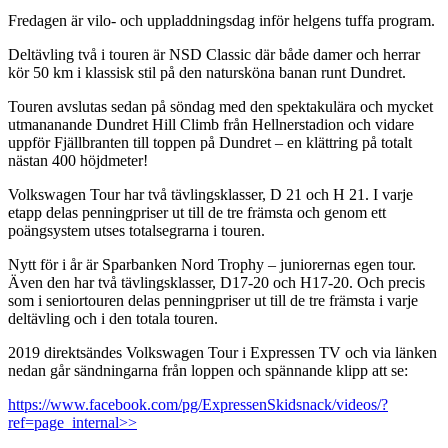
Fredagen är vilo- och uppladdningsdag inför helgens tuffa program.
Deltävling två i touren är NSD Classic där både damer och herrar
kör 50 km i klassisk stil på den natursköna banan runt Dundret.
Touren avslutas sedan på söndag med den spektakulära och mycket
utmananande Dundret Hill Climb från Hellnerstadion och vidare
uppför Fjällbranten till toppen på Dundret – en klättring på totalt
nästan 400 höjdmeter!
Volkswagen Tour har två tävlingsklasser, D 21 och H 21. I varje
etapp delas penningpriser ut till de tre främsta och genom ett
poängsystem utses totalsegrarna i touren.
Nytt för i år är Sparbanken Nord Trophy – juniorernas egen tour.
Även den har två tävlingsklasser, D17-20 och H17-20. Och precis
som i seniortouren delas penningpriser ut till de tre främsta i varje
deltävling och i den totala touren.
2019 direktsändes Volkswagen Tour i Expressen TV och via länken
nedan går sändningarna från loppen och spännande klipp att se:
https://www.facebook.com/pg/ExpressenSkidsnack/videos/?
ref=page_internal>>