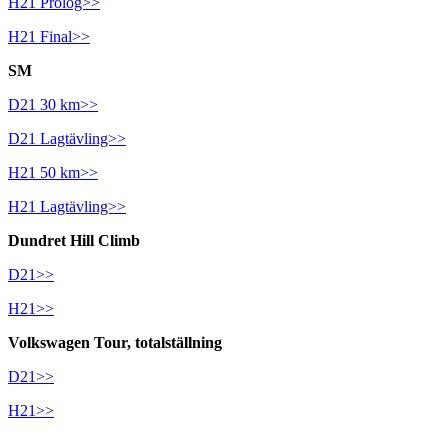
H21 Prolog>>
H21 Final>>
SM
D21 30 km>>
D21 Lagtävling>>
H21 50 km>>
H21 Lagtävling>>
Dundret Hill Climb
D21>>
H21>>
Volkswagen Tour, totalställning
D21>>
H21>>