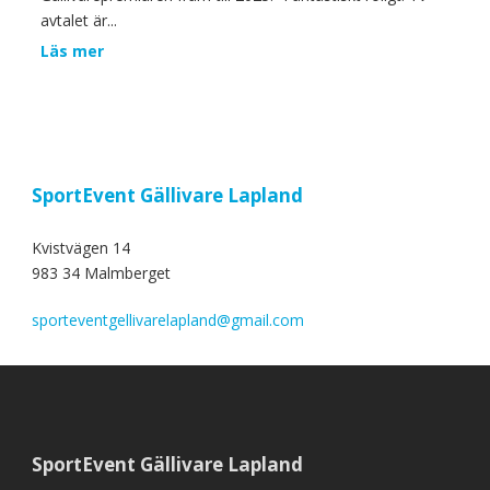
avtalet är...
Läs mer
SportEvent Gällivare Lapland
Kvistvägen 14
983 34 Malmberget
sporteventgellivarelapland@gmail.com
SportEvent Gällivare Lapland