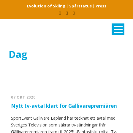
Evolution of Skiing
|
Spårstatus
|
Press
Dag
oktober 7, 2020
07 OKT 2020
Nytt tv-avtal klart för Gällivarepremiären
SportEvent Gällivare Lapland har tecknat ett avtal med
Sveriges Television som säkrar tv-sändningar från
Gällivarepremiären fram till 2025! -Fantastiskt roligt. Tv-