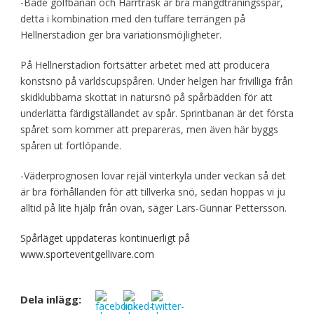
-Både golfbanan och Harrträsk är bra mängdträningsspår,
detta i kombination med den tuffare terrängen på
Hellnerstadion ger bra variationsmöjligheter.
På Hellnerstadion fortsätter arbetet med att producera
konstsnö på världscupspåren. Under helgen har frivilliga från
skidklubbarna skottat in natursnö på spårbädden för att
underlätta färdigställandet av spår. Sprintbanan är det första
spåret som kommer att prepareras, men även här byggs
spåren ut fortlöpande.
-Väderprognosen lovar rejäl vinterkyla under veckan så det
är bra förhållanden för att tillverka snö, sedan hoppas vi ju
alltid på lite hjälp från ovan, säger Lars-Gunnar Pettersson.
Spårläget uppdateras kontinuerligt på
www.sporteventgellivare.com
Dela inlägg: