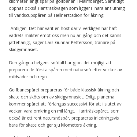
kilometer långt spår på golfbanan i Malmberget. Samtidigt
öppnas också Harrträskvägen som ligger i nära anslutning
till världscupspåren på Hellnerstadion för åkning.
-Äntligen! Det har varit en höst där vi verkligen har haft
vädrets makter emot oss men nu är igång och det känns
jättehärligt, säger Lars-Gunnar Pettersson, tränare på
skidgymnasiet.
Den gångna helgens snöfall har gjort det möjligt att
preparera de första spåren med natursnö efter veckor av
mildväder och regn.
Golfbanespåret prepareras för både klassisk åkning och
skate och sköts om av skidgymnasiet. Enligt planerna
kommer spåret att förlängas successivt för att i slutet av
veckan vara omkring en mil långt. Harrträskspåret, som
också är ett rent natursnöspår, prepareras inledningsvis
bara för skate och ger sju kilometers åkning.