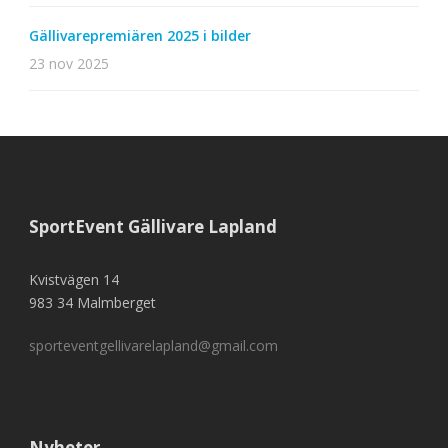
Gällivarepremiären 2025 i bilder
23 nov 2025
SportEvent Gällivare Lapland
Kvistvägen 14
983 34 Malmberget
sporteventgellivarelapland@gmail.com
Nyheter