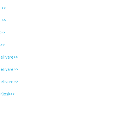
 >>
 >>
m>>
m>>
ellivare>>
ellivare>>
ellivare>>
 Kiosk>>