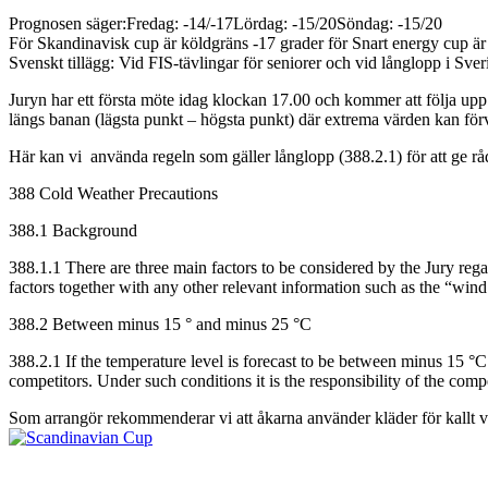
Prognosen säger:Fredag: -14/-17Lördag: -15/20Söndag: -15/20
För Skandinavisk cup är köldgräns -17 grader för Snart energy cup är
Svenskt tillägg: Vid FIS-tävlingar för seniorer och vid långlopp i Sver
Juryn har ett första möte idag klockan 17.00 och kommer att följa u
längs banan (lägsta punkt – högsta punkt) där extrema värden kan för
Här kan vi använda regeln som gäller långlopp (388.2.1) för att ge råd
388 Cold Weather Precautions
388.1 Background
388.1.1 There are three main factors to be considered by the Jury rega
factors together with any other relevant information such as the “wind
388.2 Between minus 15 ° and minus 25 °C
388.2.1 If the temperature level is forecast to be between minus 15 
competitors. Under such conditions it is the responsibility of the com
Som arrangör rekommenderar vi att åkarna använder kläder för kallt v