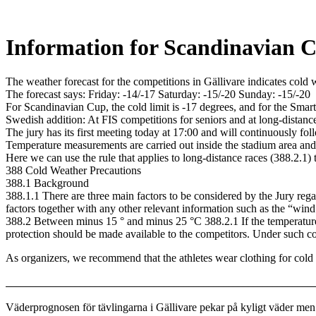
Information for Scandinavian
The weather forecast for the competitions in Gällivare indicates cold 
The forecast says: Friday: -14/-17 Saturday: -15/-20 Sunday: -15/-20
For Scandinavian Cup, the cold limit is -17 degrees, and for the Smart
Swedish addition: At FIS competitions for seniors and at long-distanc
The jury has its first meeting today at 17:00 and will continuously fol
Temperature measurements are carried out inside the stadium area and 
Here we can use the rule that applies to long-distance races (388.2.1) 
388 Cold Weather Precautions
388.1 Background
388.1.1 There are three main factors to be considered by the Jury rega
factors together with any other relevant information such as the “wind
388.2 Between minus 15 ° and minus 25 °C 388.2.1 If the temperature
protection should be made available to the competitors. Under such con
As organizers, we recommend that the athletes wear clothing for col
______________________________________________________________
Väderprognosen för tävlingarna i Gällivare pekar på kyligt väder men m