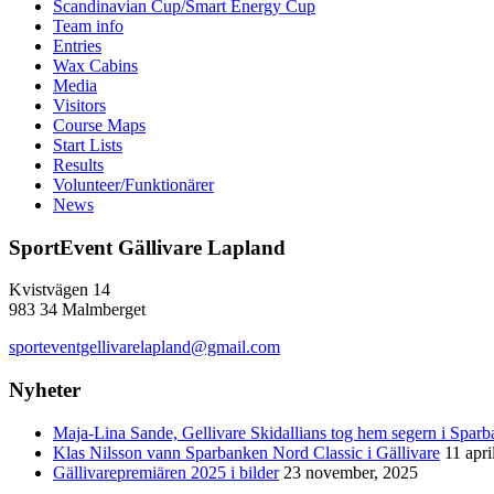
Scandinavian Cup/Smart Energy Cup
Team info
Entries
Wax Cabins
Media
Visitors
Course Maps
Start Lists
Results
Volunteer/Funktionärer
News
SportEvent Gällivare Lapland
Kvistvägen 14
983 34 Malmberget
sporteventgellivarelapland@gmail.com
Nyheter
Maja-Lina Sande, Gellivare Skidallians tog hem segern i Spar
Klas Nilsson vann Sparbanken Nord Classic i Gällivare
11 apri
Gällivarepremiären 2025 i bilder
23 november, 2025